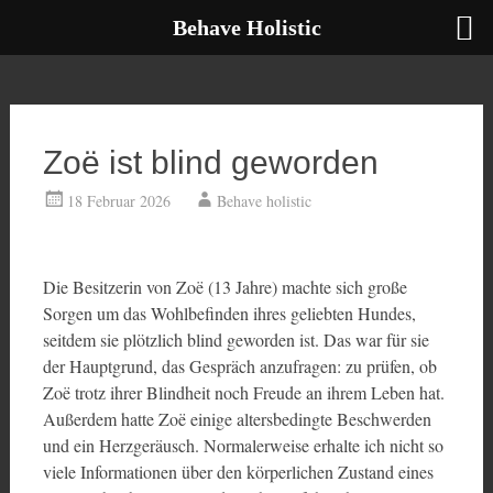
Behave Holistic
Zum
Inhalt
springen
Zoë ist blind geworden
18 Februar 2026
Behave holistic
Die Besitzerin von Zoë (13 Jahre) machte sich große
Sorgen um das Wohlbefinden ihres geliebten Hundes,
seitdem sie plötzlich blind geworden ist. Das war für sie
der Hauptgrund, das Gespräch anzufragen: zu prüfen, ob
Zoë trotz ihrer Blindheit noch Freude an ihrem Leben hat.
Außerdem hatte Zoë einige altersbedingte Beschwerden
und ein Herzgeräusch. Normalerweise erhalte ich nicht so
viele Informationen über den körperlichen Zustand eines