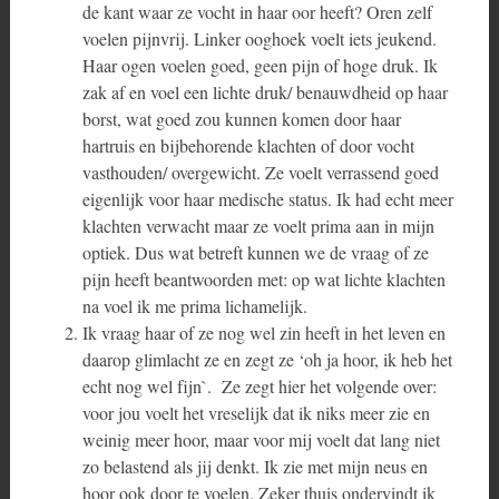
de kant waar ze vocht in haar oor heeft? Oren zelf
voelen pijnvrij. Linker ooghoek voelt iets jeukend.
Haar ogen voelen goed, geen pijn of hoge druk. Ik
zak af en voel een lichte druk/ benauwdheid op haar
borst, wat goed zou kunnen komen door haar
hartruis en bijbehorende klachten of door vocht
vasthouden/ overgewicht. Ze voelt verrassend goed
eigenlijk voor haar medische status. Ik had echt meer
klachten verwacht maar ze voelt prima aan in mijn
optiek. Dus wat betreft kunnen we de vraag of ze
pijn heeft beantwoorden met: op wat lichte klachten
na voel ik me prima lichamelijk.
Ik vraag haar of ze nog wel zin heeft in het leven en
daarop glimlacht ze en zegt ze ‘oh ja hoor, ik heb het
echt nog wel fijn`. Ze zegt hier het volgende over:
voor jou voelt het vreselijk dat ik niks meer zie en
weinig meer hoor, maar voor mij voelt dat lang niet
zo belastend als jij denkt. Ik zie met mijn neus en
hoor ook door te voelen. Zeker thuis ondervindt ik