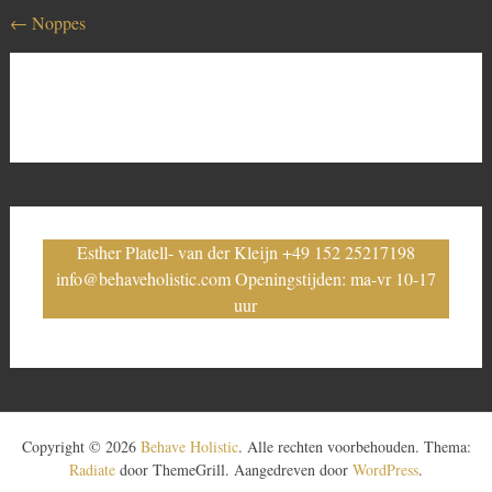
Bericht
←
Noppes
navigatie
Esther Platell- van der Kleijn +49 152 25217198
info@behaveholistic.com Openingstijden: ma-vr 10-17
uur
Copyright © 2026
Behave Holistic
. Alle rechten voorbehouden. Thema:
Radiate
door ThemeGrill. Aangedreven door
WordPress
.