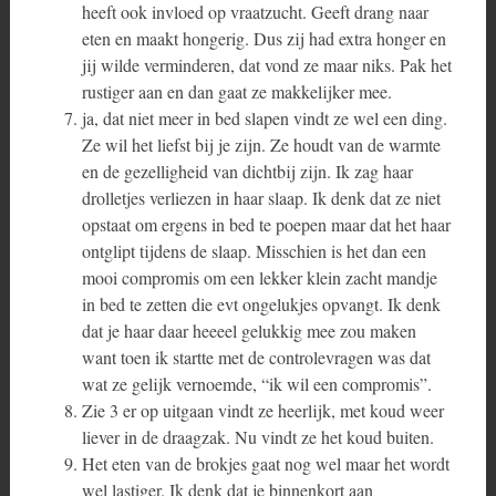
heeft ook invloed op vraatzucht. Geeft drang naar
eten en maakt hongerig. Dus zij had extra honger en
jij wilde verminderen, dat vond ze maar niks. Pak het
rustiger aan en dan gaat ze makkelijker mee.
ja, dat niet meer in bed slapen vindt ze wel een ding.
Ze wil het liefst bij je zijn. Ze houdt van de warmte
en de gezelligheid van dichtbij zijn. Ik zag haar
drolletjes verliezen in haar slaap. Ik denk dat ze niet
opstaat om ergens in bed te poepen maar dat het haar
ontglipt tijdens de slaap. Misschien is het dan een
mooi compromis om een lekker klein zacht mandje
in bed te zetten die evt ongelukjes opvangt. Ik denk
dat je haar daar heeeel gelukkig mee zou maken
want toen ik startte met de controlevragen was dat
wat ze gelijk vernoemde, “ik wil een compromis”.
Zie 3 er op uitgaan vindt ze heerlijk, met koud weer
liever in de draagzak. Nu vindt ze het koud buiten.
Het eten van de brokjes gaat nog wel maar het wordt
wel lastiger. Ik denk dat je binnenkort aan