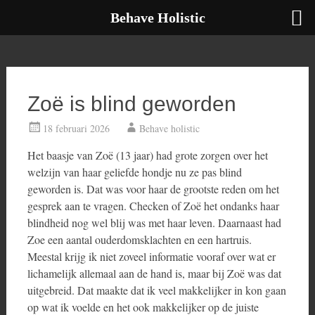
Behave Holistic
Ga
naar
de
inhoud
Zoë is blind geworden
18 februari 2026
Behave holistic
Het baasje van Zoë (13 jaar) had grote zorgen over het
welzijn van haar geliefde hondje nu ze pas blind
geworden is. Dat was voor haar de grootste reden om het
gesprek aan te vragen. Checken of Zoë het ondanks haar
blindheid nog wel blij was met haar leven. Daarnaast had
Zoe een aantal ouderdomsklachten en een hartruis.
Meestal krijg ik niet zoveel informatie vooraf over wat er
lichamelijk allemaal aan de hand is, maar bij Zoë was dat
uitgebreid. Dat maakte dat ik veel makkelijker in kon gaan
op wat ik voelde en het ook makkelijker op de juiste