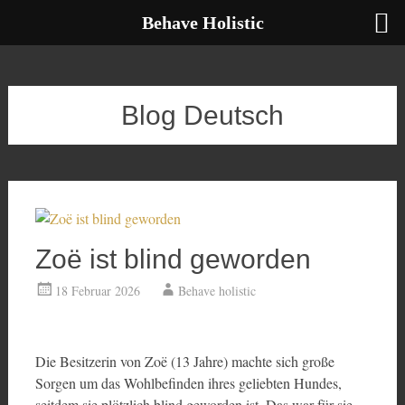
Behave Holistic
Zum
Inhalt
springen
Blog Deutsch
Zoë ist blind geworden
18 Februar 2026
Behave holistic
Die Besitzerin von Zoë (13 Jahre) machte sich große
Sorgen um das Wohlbefinden ihres geliebten Hundes,
seitdem sie plötzlich blind geworden ist. Das war für sie