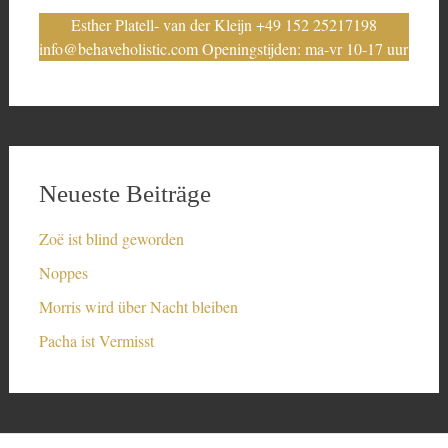
Esther Platell- van der Kleijn +49 152 25217198
info@behaveholistic.com Openingstijden: ma-vr 10-17 uur
Neueste Beiträge
Zoë ist blind geworden
Noppes
Morris wird über Nacht bleiben
Pacha ist Vermisst