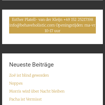
Esther Platell- van der Kleijn +49 152 25217198
info@behaveholistic.com Openingstijden: ma-vr
10-17 uur
Neueste Beiträge
Zoë ist blind geworden
Noppes
Morris wird über Nacht bleiben
Pacha ist Vermisst