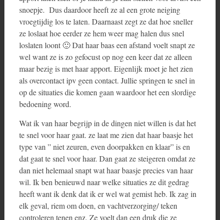
snoepje. Dus daardoor heeft ze al een grote neiging
vroegtijdig los te laten. Daarnaast zegt ze dat hoe sneller
ze loslaat hoe eerder ze hem weer mag halen dus snel
loslaten loont 🙂 Dat haar baas een afstand voelt snapt ze
wel want ze is zo gefocust op nog een keer dat ze alleen
maar bezig is met haar apport. Eigenlijk moet je het zien
als overcontact ipv geen contact. Jullie springen te snel in
op de situaties die komen gaan waardoor het een slordige
bedoening word.
Wat ik van haar begrijp in de dingen niet willen is dat het
te snel voor haar gaat. ze laat me zien dat haar baasje het
type van ” niet zeuren, even doorpakken en klaar” is en
dat gaat te snel voor haar. Dan gaat ze steigeren omdat ze
dan niet helemaal snapt wat haar baasje precies van haar
wil. Ik ben benieuwd naar welke situaties ze dit gedrag
heeft want ik denk dat ik er wel wat gemist heb. Ik zag in
elk geval, riem om doen, en vachtverzorging/ teken
controleren tenen enz. Ze voelt dan een druk die ze