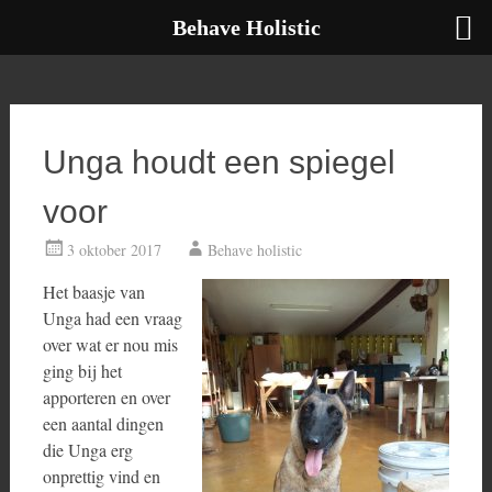
Behave Holistic
Ga
naar
de
inhoud
Unga houdt een spiegel
voor
3 oktober 2017
Behave holistic
Het baasje van
Unga had een vraag
over wat er nou mis
ging bij het
apporteren en over
een aantal dingen
die Unga erg
onprettig vind en