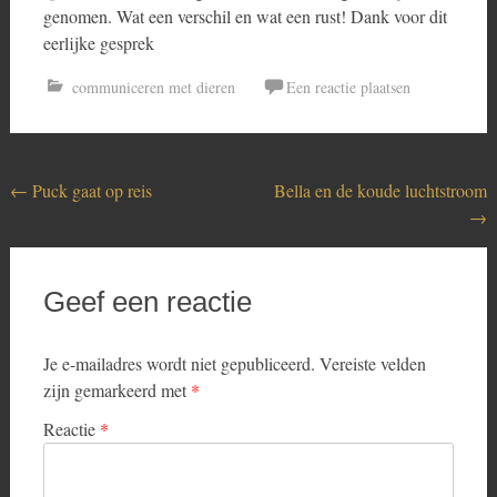
genomen. Wat een verschil en wat een rust! Dank voor dit
eerlijke gesprek
communiceren met dieren
Een reactie plaatsen
Bericht
←
Puck gaat op reis
Bella en de koude luchtstroom
→
navigatie
Geef een reactie
Je e-mailadres wordt niet gepubliceerd.
Vereiste velden
zijn gemarkeerd met
*
Reactie
*