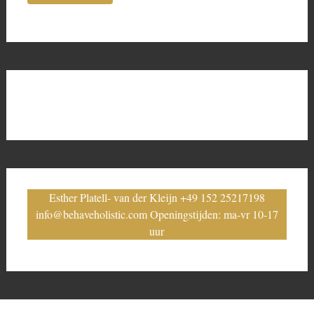
Esther Platell- van der Kleijn +49 152 25217198
info@behaveholistic.com Openingstijden: ma-vr 10-17
uur