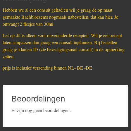
Hebben we al een consult gehad en wil je graag de op maat
gemaakte Bachbloesems nogmaals nabestellen, dat kan hier. Je
ontvangt 2 flesjes van 30ml
Let op dit is alleen voor onveranderde recepten. Wil je een recept
laten aanpassen dan graag een consult inplannen. Bij bestellen
graag je klanten ID (zie bevestigingsmail consult) in de opmerking
zetten.
prijs is inclusief verzending binnen NL- BE -DE
Beoordelingen
Er zijn nog geen beoordelingen.