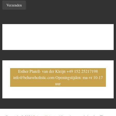
Esther Platell- van der Kleijn +49 152 25217198
info@behaveholistic.com Openingstijden: ma-vr 10-17
uur