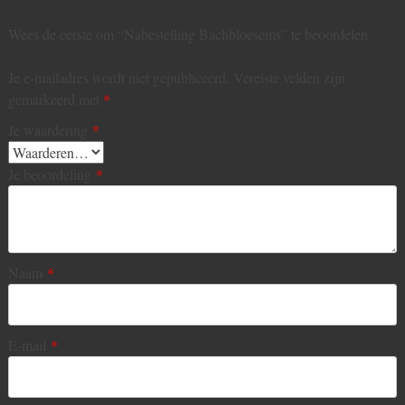
Wees de eerste om “Nabestelling Bachbloesems” te beoordelen
Je e-mailadres wordt niet gepubliceerd.
Vereiste velden zijn
gemarkeerd met
*
Je waardering
*
Je beoordeling
*
Naam
*
E-mail
*