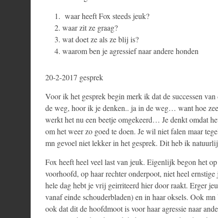
waar heeft Fox steeds jeuk?
waar zit ze graag?
wat doet ze als ze blij is?
waarom ben je agressief naar andere honden
20-2-2017 gesprek
Voor ik het gesprek begin merk ik dat de successen van
de weg, hoor ik je denken.. ja in de weg… want hoe zee
werkt het nu een beetje omgekeerd… Je denkt omdat het
om het weer zo goed te doen. Je wil niet falen maar tege
mn gevoel niet lekker in het gesprek. Dit heb ik natuurl
Fox heeft heel veel last van jeuk. Eigenlijk begon het o
voorhoofd, op haar rechter onderpoot, niet heel ernstige 
hele dag hebt je vrij geirriteerd hier door raakt. Erger 
vanaf einde schouderbladen) en in haar oksels. Ook mn b
ook dat dit de hoofdmoot is voor haar agressie naar an