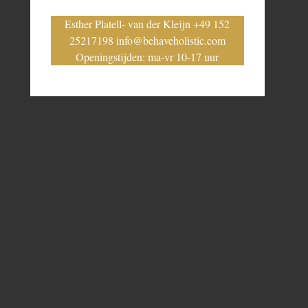
Esther Platell- van der Kleijn +49 152
25217198 info@behaveholistic.com
Openingstijden: ma-vr 10-17 uur