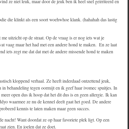
ind ze niet leuk, maar door de jeuk ben ik heel snel geirriteerd en
lodie die klinkt als een soort woehwhoe klank. (hahahah das lastig
 me uitzicht op de straat. Op de vraag is er nog iets wat je
wat vaag maar het had met een andere hond te maken. En ze laat
nd iets zegt me dat dat met de andere missende hond te maken
tastisch kloppend verhaal. Ze heeft inderdaad ontzettend jeuk,
en in behandeling tegen oormijt en ik geef haar ivomec spuitjes. In
 meer open dus ik hoop dat het dit dus is en geen allergie. Ik kan
Daddyo waarmee ze nu de kennel deelt gaat het goed. De andere
eprobeerd kennis te laten maken maar geen succes.
 de nacht! Want doordat ze op haar favoriete plek ligt. Op een
aat zien. En joelen dat ze doet.