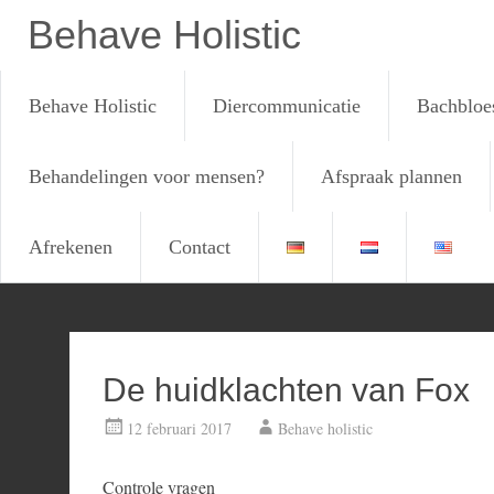
Behave Holistic
Behave Holistic
Diercommunicatie
Bachbloe
Behandelingen voor mensen?
Afspraak plannen
Afrekenen
Contact
Ga
naar
de
inhoud
De huidklachten van Fox
12 februari 2017
Behave holistic
Controle vragen