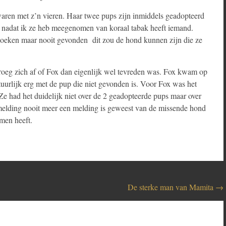
aren met z’n vieren. Haar twee pups zijn inmiddels geadopteerd
ag nadat ik ze heb meegenomen van koraal tabak heeft iemand.
zoeken maar nooit gevonden dit zou de hond kunnen zijn die ze
roeg zich af of Fox dan eigenlijk wel tevreden was. Fox kwam op
tuurlijk erg met de pup die niet gevonden is. Voor Fox was het
e had het duidelijk niet over de 2 geadopteerde pups maar over
 melding nooit meer een melding is geweest van de missende hond
men heeft.
De sterke man van Mamita
→