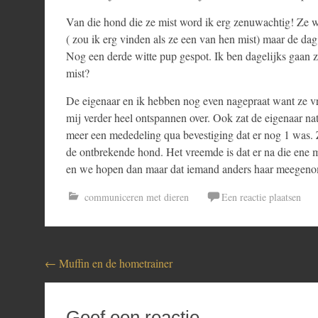
Van die hond die ze mist word ik erg zenuwachtig! Ze w
( zou ik erg vinden als ze een van hen mist) maar de d
Nog een derde witte pup gespot. Ik ben dagelijks gaan 
mist?
De eigenaar en ik hebben nog even nagepraat want ze v
mij verder heel ontspannen over. Ook zat de eigenaar na
meer een mededeling qua bevestiging dat er nog 1 was. Z
de ontbrekende hond. Het vreemde is dat er na die ene
en we hopen dan maar dat iemand anders haar meegeno
communiceren met dieren
Een reactie plaatsen
Bericht
←
Muffin en de hometrainer
navigatie
Geef een reactie