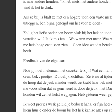
is naar andere honden. ”ik heb niets met andere honden v
vind ik het te druk.
Als ze blij is blaft ze met een hogere toon een vaste me
uitleggen, ben bijna geneigd om het voor te doen)
Ze lig het liefst onder een boom vlak bij het hek en toont
vertellen wil? Ja ik mis iets…We waren met meer. Was 
me hele hoge cactussen zien… Geen idee wat dat beteke
heeft.
Feedback van de eigenaar:
Nou jij hoeft helemaal niet onzeker te zijn! Wat een fan
oren, bek , pootjes! Duidelijk zichtbaar. Ze is nu al tijd
de hoop dat de jeuk minder wordt, ze krabt haar bek niet
me voorstellen dat ze geïrriteerd is door de jeuk, met 
honden wil ze het liefst wegjagen. Heb gisteren weer g
Ik weet precies welk geluid je bedoelt haha, er fijn heel
klein huisje onder de boom bij het hek kan ze alles op str