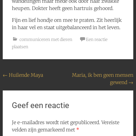
wandelingen maar mede ook door haar zwakke
heupen. Dokter heeft geen hartruis gehoord.
Fijn en lief hondje om mee te praten. Zit heerlijk
in haar vel en staat uitgebalanceerd in het leven.
communiceren met dieren
Een reactie
plaatsen
Bericht
←
Huilende Maya
Maria, ik ben geen mensen
gewend
→
navigatie
Geef een reactie
Je e-mailadres wordt niet gepubliceerd.
Vereiste
velden zijn gemarkeerd met
*