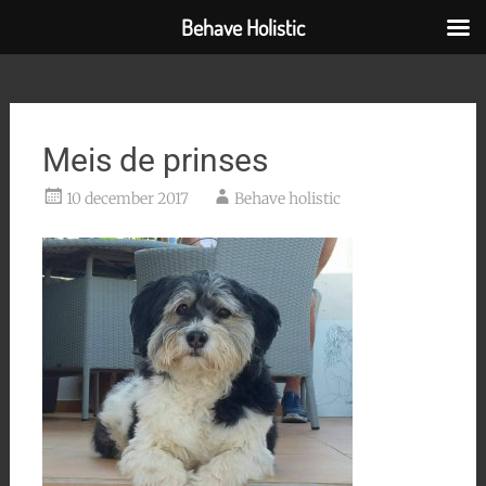
Behave Holistic
Ga
naar
de
inhoud
Meis de prinses
10 december 2017
Behave holistic