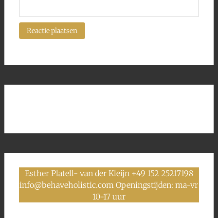
Esther Platell- van der Kleijn +49 152 25217198
info@behaveholistic.com Openingstijden: ma-vr
10-17 uur